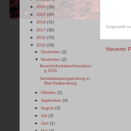
►
2020
(20)
►
2019
(40)
►
2018
(31)
Eingestellt v
►
2017
(30)
►
2016
(33)
▼
2015
(26)
Neuerer P
►
Dezember
(2)
▼
November
(2)
Bereichsfunkabschlussübun
g 2015
Sanitätsleistungsprüfung in
Bad Radkersburg
►
Oktober
(2)
►
September
(4)
►
August
(3)
►
Juli
(3)
►
Juni
(1)
►
Mai
(2)