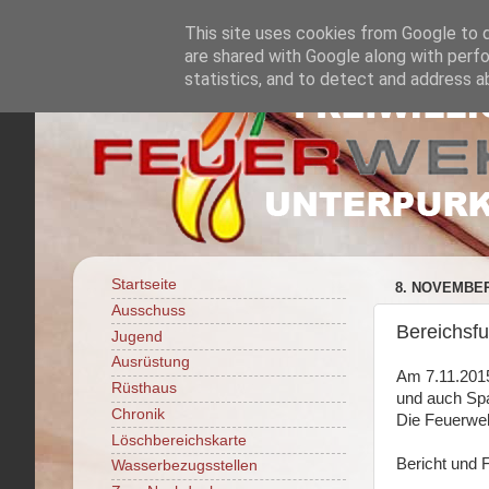
This site uses cookies from Google to de
are shared with Google along with perfo
statistics, and to detect and address a
Startseite
8. NOVEMBER
Ausschuss
Bereichsf
Jugend
Ausrüstung
Am 7.11.2015
Rüsthaus
und auch Sp
Chronik
Die Feuerweh
Löschbereichskarte
Bericht und 
Wasserbezugsstellen