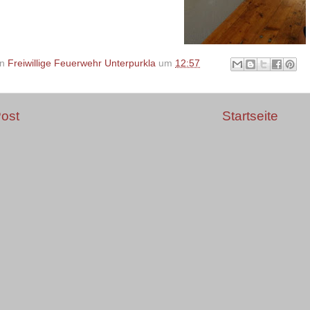
on
Freiwillige Feuerwehr Unterpurkla
um
12:57
ost
Startseite