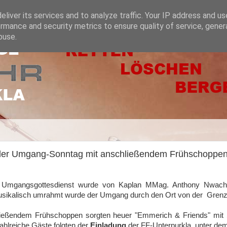
liver its services and to analyze traffic. Your IP address and u
rmance and security metrics to ensure quality of service, gene
buse.
eller Umgang-Sonntag mit anschließendem Frühschoppen
 Umgangsgottesdienst wurde von Kaplan MMag. Anthony Nwachu
Musikalisch umrahmt wurde der Umgang durch den Ort von der Grenz
ießendem Frühschoppen sorgten heuer "Emmerich & Friends" mit Sc
hlreiche Gäste folgten der
Einladung
der FF-Unterpurkla unter dem