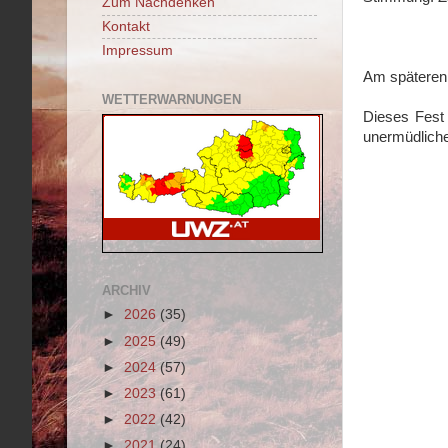
Zum Nachdenken
Kontakt
Impressum
Am späteren 
WETTERWARNUNGEN
Dieses Fest 
unermüdlich
ARCHIV
►
2026
(35)
►
2025
(49)
►
2024
(57)
►
2023
(61)
►
2022
(42)
►
2021
(24)