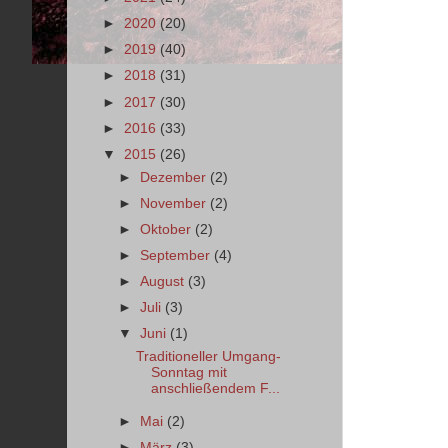
►
2020
(20)
►
2019
(40)
►
2018
(31)
►
2017
(30)
►
2016
(33)
▼
2015
(26)
►
Dezember
(2)
►
November
(2)
►
Oktober
(2)
►
September
(4)
►
August
(3)
►
Juli
(3)
▼
Juni
(1)
Traditioneller Umgang-
Sonntag mit
anschließendem F...
►
Mai
(2)
►
März
(3)