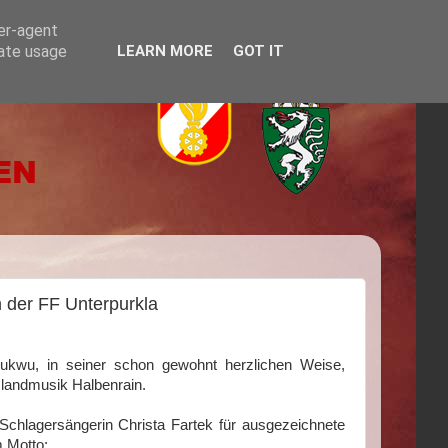
ser-agent
rate usage
LEARN MORE
GOT IT
 der FF Unterpurkla
kwu, in seiner schon gewohnt herzlichen Weise,
landmusik Halbenrain.
hlagersängerin Christa Fartek für ausgezeichnete
 Motto: