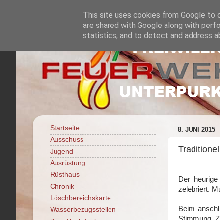
This site uses cookies from Google to de
are shared with Google along with perfo
statistics, and to detect and address a
Startseite
8. JUNI 2015
Ausschuss
Tradition
Jugend
Ausrüstung
Rüsthaus
Der heurige
Chronik
zelebriert. 
Löschbereichskarte
Beim anschl
Wasserbezugsstellen
Stimmung. Za