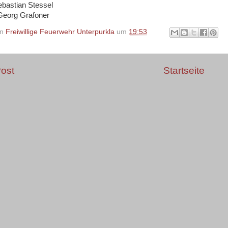
bastian Stessel
Georg Grafoner
on
Freiwillige Feuerwehr Unterpurkla
um
19:53
ost
Startseite