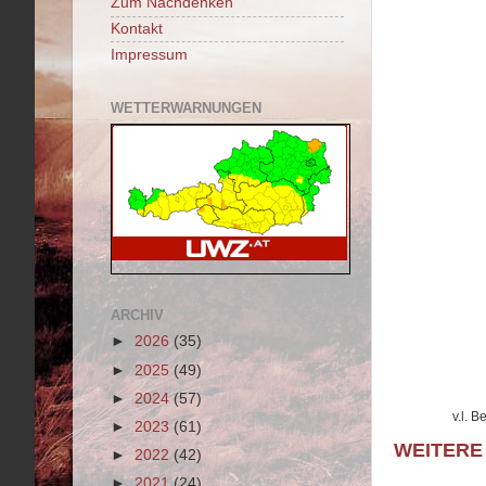
Zum Nachdenken
Kontakt
Impressum
WETTERWARNUNGEN
ARCHIV
►
2026
(35)
►
2025
(49)
►
2024
(57)
v.l. 
►
2023
(61)
WEITERE
►
2022
(42)
►
2021
(24)