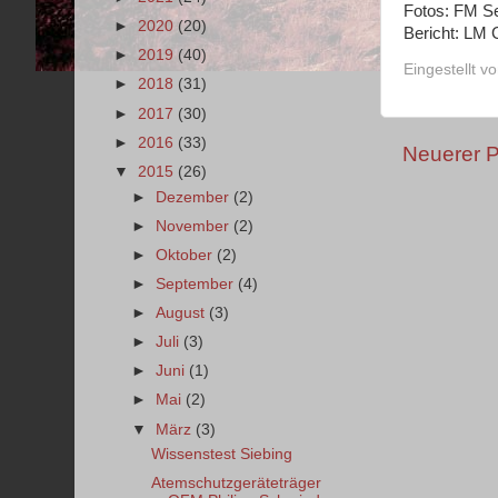
Fotos: FM Se
►
2020
(20)
Bericht: LM 
►
2019
(40)
Eingestellt v
►
2018
(31)
►
2017
(30)
►
2016
(33)
Neuerer P
▼
2015
(26)
►
Dezember
(2)
►
November
(2)
►
Oktober
(2)
►
September
(4)
►
August
(3)
►
Juli
(3)
►
Juni
(1)
►
Mai
(2)
▼
März
(3)
Wissenstest Siebing
Atemschutzgeräteträger