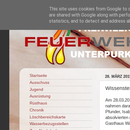
This site uses cookies from Google to de
are shared with Google along with perfo
statistics, and to detect and address a
Startseite
28. MÄRZ 201
Ausschuss
Wissenste
Jugend
Ausrüstung
Am 28.03.201
Rüsthaus
nahmen daran
Chronik
Pfunder, Isa
Löschbereichskarte
absolvierten
Gasthaus Wag
Wasserbezugsstellen