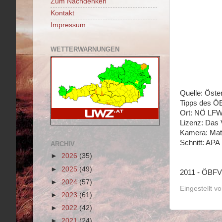
Zum Nachdenken
Kontakt
Impressum
WETTERWARNUNGEN
Quelle: Öste
Tipps des ÖB
Ort: NÖ LF
Lizenz: Das 
Kamera: Math
Schnitt: APA
ARCHIV
►
2026
(35)
►
2025
(49)
2011 - ÖBFV 
►
2024
(57)
Eingestellt v
►
2023
(61)
►
2022
(42)
►
2021
(24)