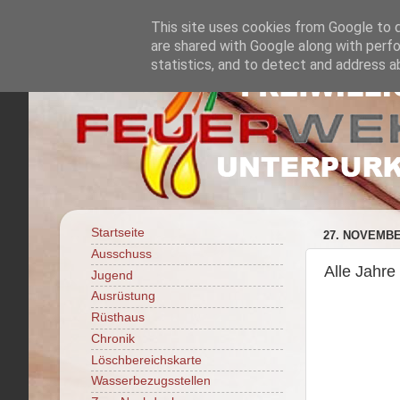
This site uses cookies from Google to de
are shared with Google along with perfo
statistics, and to detect and address a
Startseite
27. NOVEMBE
Ausschuss
Alle Jahre
Jugend
Ausrüstung
Rüsthaus
Chronik
Löschbereichskarte
Wasserbezugsstellen