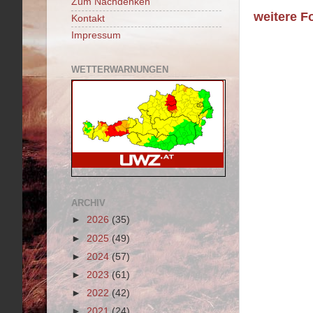
Zum Nachdenken
weitere F
Kontakt
Impressum
WETTERWARNUNGEN
ARCHIV
►
2026
(35)
►
2025
(49)
►
2024
(57)
►
2023
(61)
►
2022
(42)
►
2021
(24)