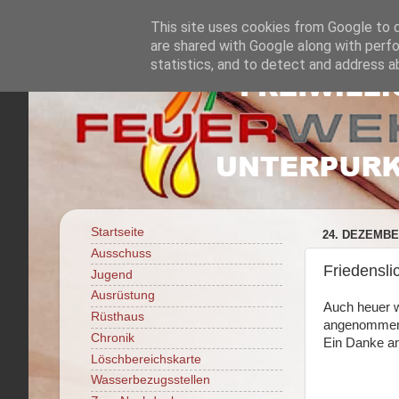
This site uses cookies from Google to de
are shared with Google along with perfo
statistics, and to detect and address a
Startseite
24. DEZEMBE
Ausschuss
Friedensli
Jugend
Ausrüstung
Auch heuer w
Rüsthaus
angenommen.
Chronik
Ein Danke an
Löschbereichskarte
Wasserbezugsstellen