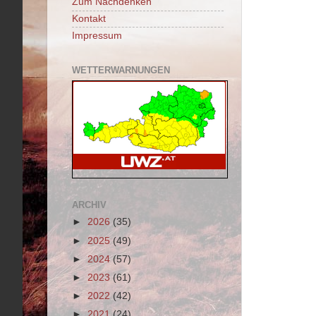
Zum Nachdenken
Kontakt
Impressum
WETTERWARNUNGEN
ARCHIV
►
2026
(35)
►
2025
(49)
►
2024
(57)
►
2023
(61)
►
2022
(42)
►
2021
(24)