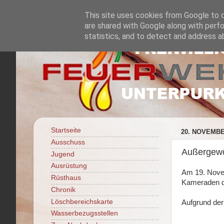
This site uses cookies from Google to de
are shared with Google along with perfo
statistics, and to detect and address a
Startseite
20. NOVEMBE
Ausschuss
Außergewöh
Jugend
Ausrüstung
Am 19. Nove
Rüsthaus
Kameraden de
Chronik
Löschbereichskarte
Aufgrund der
Wasserbezugsstellen