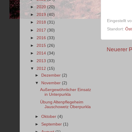
►
2020
(20)
►
2019
(40)
Eingestellt v
►
2018
(31)
Standort:
Öst
►
2017
(30)
►
2016
(33)
►
2015
(26)
Neuerer P
►
2014
(34)
►
2013
(33)
▼
2012
(15)
►
Dezember
(2)
▼
November
(2)
Außergewöhnlicher Einsatz
in Unterpurkla
Übung Altenpflegeheim
Jauschowetz Oberpurkla
►
Oktober
(4)
►
September
(1)
►
August
(1)