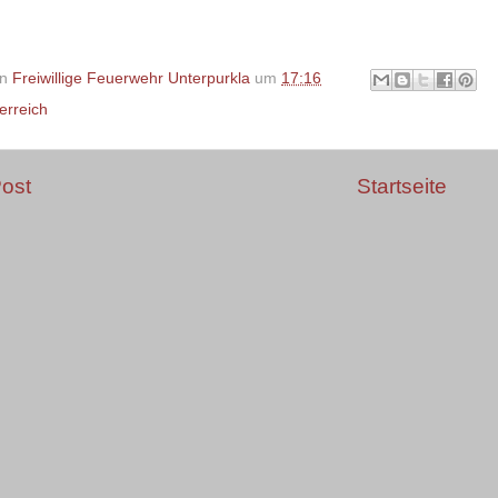
on
Freiwillige Feuerwehr Unterpurkla
um
17:16
erreich
ost
Startseite