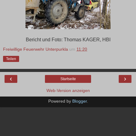
Bericht und Foto: Thomas KAGER, HBI
Freiwillige Feuerwehr Unterpurkla
um
11:20
Teilen
‹
›
Startseite
Web-Version anzeigen
Powered by
Blogger
.